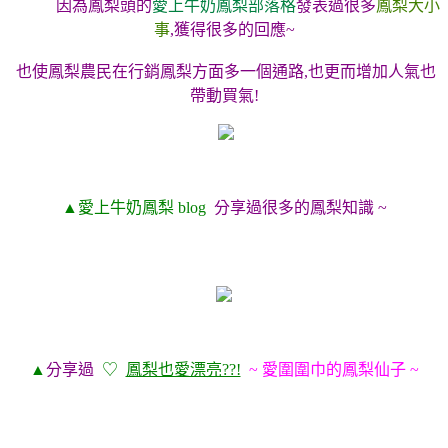
因為鳳梨頭的
愛上牛奶鳳梨部落格
發表過很多
鳳梨大小
事
,獲得很多的回應~
也使鳳梨農民在行銷鳳梨方面多一個通路,也更而增加人氣也
帶動買氣!
▲愛上牛奶鳳梨 blog
分享過很多的鳳梨知識 ~
▲
分享過
♡
鳳梨也愛漂亮??!
~ 愛圍圍巾的鳳梨仙子 ~