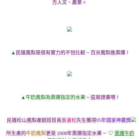
方人文、產業。
▲
民雄鳳梨是很有實力的不怕比較 ~ 百米鳳梨進奧運 !
▲牛奶鳳梨為奧運指定的水果
~ 這是證書唷 !
民雄松山鳳梨產銷班班長
吳滄松
先生獲得
95年國家神農獎
所生產的
牛奶鳳梨
更是 2008年奧運指定水果 ~
♡
奧運牛奶