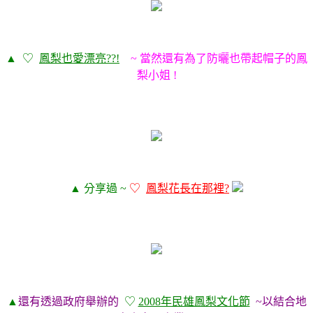
▲
♡
鳳梨也愛漂亮??!
~ 當然還有為了防曬也帶起帽子的鳳
梨小姐 !
▲ 分享過 ~
♡
鳳梨花長在那裡?
▲
還有透過政府舉辦的
♡
2008年民雄鳳梨文化節
~以結合地