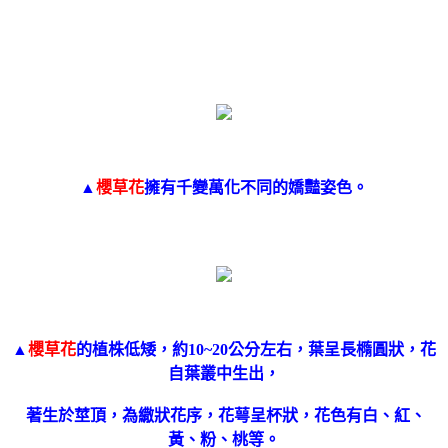
▲
櫻草花
擁有千變萬化不同的嬌豔姿色。
▲
櫻草花
的植株低矮，約10~20公分左右，葉呈長橢圓狀，花
自葉叢中生出，
著生於莖頂，為繖狀花序，花萼呈杯狀，花色有白、紅、
黃、粉、桃等。