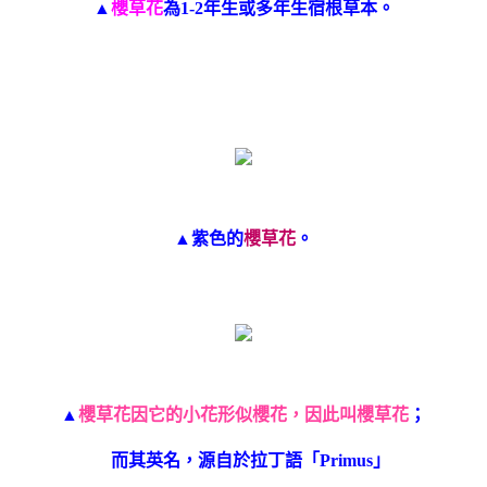
▲
櫻草花
為1-2年生或多年生宿根草本。
▲紫色的
櫻草花
。
▲
櫻草花因它的小花形似櫻花，因此叫櫻草花
；
而其英名，源自於拉丁語「Primus」