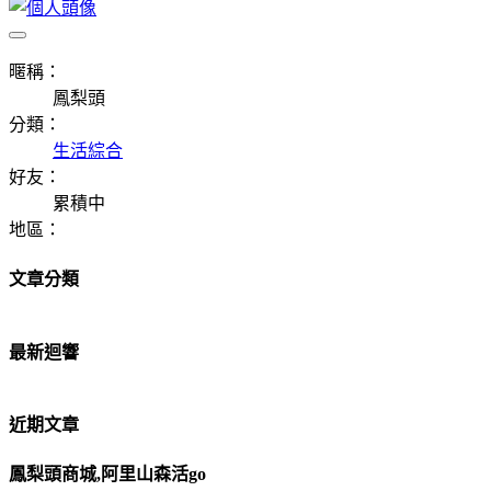
暱稱：
鳳梨頭
分類：
生活綜合
好友：
累積中
地區：
文章分類
最新迴響
近期文章
鳳梨頭商城,阿里山森活go