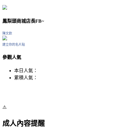
鳳梨頭商城店長FB~
陳文欽
建立你的名片貼
參觀人氣
本日人氣：
累積人氣：
⚠️
成人內容提醒